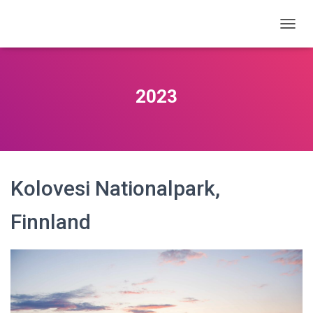
N
A
V
I
G
2023
A
T
I
O
N
U
M
Kolovesi Nationalpark,
S
C
Finnland
H
A
L
T
E
N