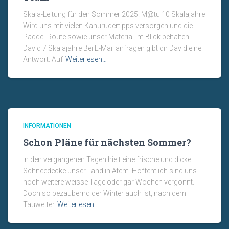
Skala-Leitung für den Sommer 2025. M@tu 10 Skalajahre
Wird uns mit vielen Kanurudertipps versorgen und die
Paddel-Route sowie unser Material im Blick behalten.
David 7 Skalajahre Bei E-Mail anfragen gibt dir David eine
Antwort. Auf
Weiterlesen…
INFORMATIONEN
Schon Pläne für nächsten Sommer?
In den vergangenen Tagen hielt eine frische und dicke
Schneedecke unser Land in Atem. Hoffentlich sind uns
noch weitere weisse Tage oder gar Wochen vergönnt.
Doch so bezaubernd der Winter auch ist, nach dem
Tauwetter
Weiterlesen…