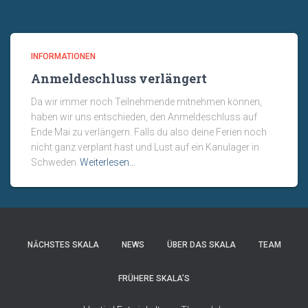
INFORMATIONEN
Anmeldeschluss verlängert
Da wir immer noch Teilnehmende mitnehmen können,
haben wir uns entschieden, den Anmeldeschluss auf
Ende Mai zu verlängern. Falls du also deine Ferien noch
nicht ganz verplant hast und Lust auf ein Kanulager in
Schweden
Weiterlesen…
NÄCHSTES SKALA
NEWS
ÜBER DAS SKALA
TEAM
FRÜHERE SKALA’S