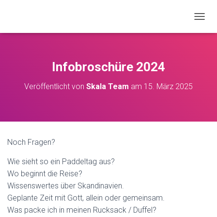
N
A
V
I
G
Infobroschüre 2024
A
T
Veröffentlicht von
Skala Team
am
15. März 2025
I
O
N
U
M
S
Noch Fragen?
C
H
Wie sieht so ein Paddeltag aus?
A
L
Wo beginnt die Reise?
T
Wissenswertes über Skandinavien.
E
Geplante Zeit mit Gott, allein oder gemeinsam.
N
Was packe ich in meinen Rucksack / Duffel?